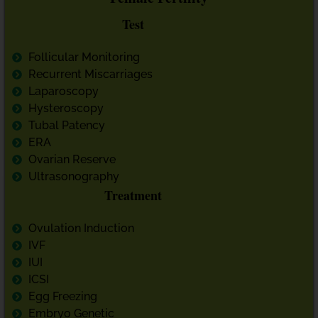
Test
Follicular Monitoring
Recurrent Miscarriages
Laparoscopy
Hysteroscopy
Tubal Patency
ERA
Ovarian Reserve
Ultrasonography
Treatment
Ovulation Induction
IVF
IUI
ICSI
Egg Freezing
Embryo Genetic