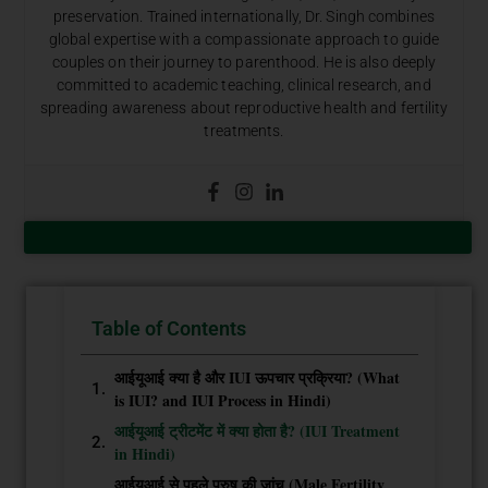
preservation. Trained internationally, Dr. Singh combines
global expertise with a compassionate approach to guide
couples on their journey to parenthood. He is also deeply
committed to academic teaching, clinical research, and
spreading awareness about reproductive health and fertility
treatments.
Table of Contents
आईयूआई क्या है और IUI ऊपचार प्रक्रिया? (What
is IUI? and IUI Process in Hindi)
आईयूआई ट्रीटमेंट में क्या होता है? (IUI Treatment
in Hindi)
आईयूआई से पहले पुरुष की जांच (Male Fertility