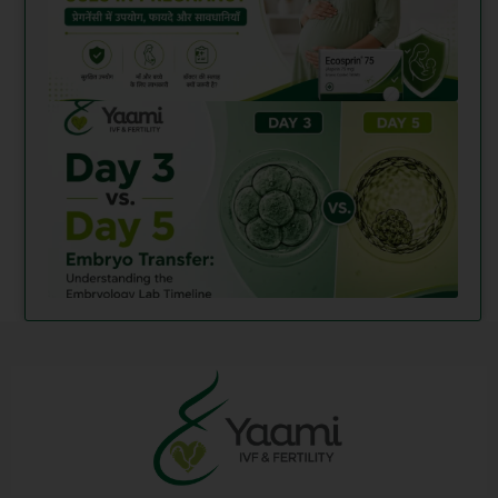
फायदे
खुराक
इफेक्
सावधा
Day 
5 Em
Tran
Unde
the
Embr
Lab 